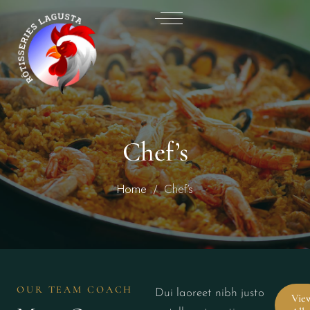
Chef’s
Home
Chef’s
OUR TEAM COACH
Dui laoreet nibh justo
Vie