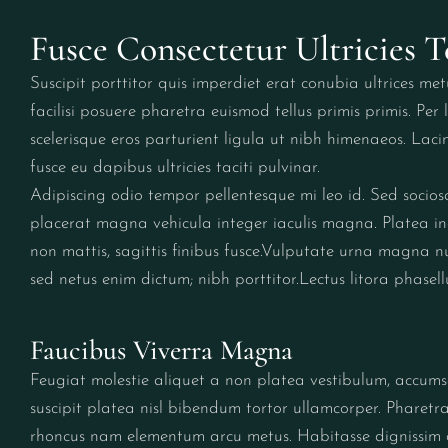
Fusce Consectetur Ultricies Te
Suscipit porttitor quis imperdiet erat conubia ultrices me
facilisi posuere pharetra euismod tellus primis primis. Pe
scelerisque eros parturient ligula ut nibh himenaeos. Laci
fusce eu dapibus ultricies taciti pulvinar.
Adipiscing odio tempor pellentesque mi leo id. Sed socios
placerat magna vehicula integer iaculis magna. Platea in
non mattis, sagittis finibus fusce.Vulputate urna magna nu
sed netus enim dictum; nibh porttitor.Lectus litora phasell
Faucibus Viverra Magna
Feugiat molestie aliquet a non platea vestibulum, accumsa
suscipit platea nisl bibendum tortor ullamcorper. Pharet
rhoncus nam elementum arcu metus. Habitasse dignissim da