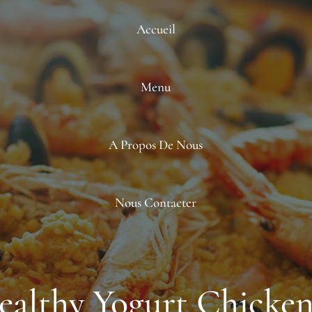
Accueil
Menu
A Propos De Nous
Nous Contacter
ealthy Yogurt Chicken