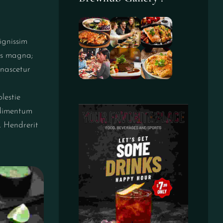
ignissim
ros magna;
 nascetur
lestie
ndimentum
. Hendrerit