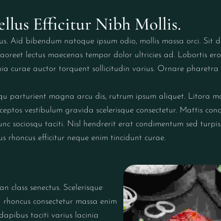
llus Efficitur Nibh Mollis.
tus. Aid bibendum natoque ipsum odio, mollis massa orci. Sit d
r laoreet lectus maecenas tempor dolor ultricies ad. Lobortis e
nia curae auctor torquent sollicitudin varius. Ornare pharetra
qu parturient magna arcu dis, rutrum ipsum aliquet. Litora mo
ceptos vestibulum gravida scelerisque consectetur. Mattis co
nc sociosqu taciti. Nisl hendrerit erat condimentum sed turpis
us rhoncus efficitur neque enim tincidunt curae.
n class senectus. Scelerisque
ra rhoncus consectetur massa enim
pibus taciti varius lacinia