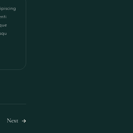
ipiscing
enti
eque
osqu
Next