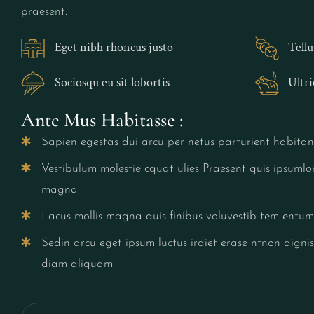
praesent.
Eget nibh rhoncus justo
Tellu
Sociosqu eu sit lobortis
Ultri
Ante Mus Habitasse :
Sapien egestas dui arcu per netus parturient habitant 
Vestibulum molestie cquat ulies Praesent quis ipsuml
magna.
Lacus mollis magna quis finibus voluvestib tem entu
Sedin arcu eget ipsum luctus irdiet erase ntnon dign
diam aliquam.