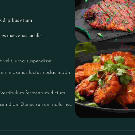
s dapibus etiam
ces maecenas iaculis
velit, urna suspendisse.
orem maximus luctus neclaciniadn
mVestibulum fermentum dictum.
issim diam.Donec rutrum nulla nec