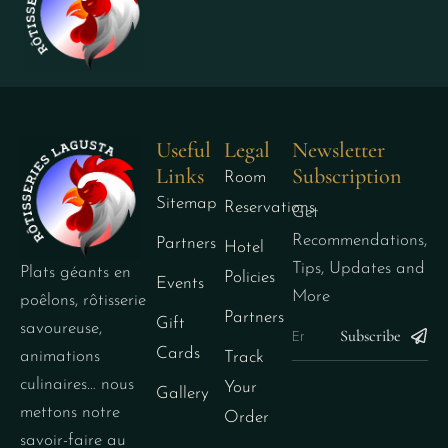
Useful
Legal
Newsletter
Links
Subscription
Room
Sitemap
Reservations
Get
Recommendations,
Partners
Hotel
Tips, Updates and
Plats géants en
Policies
Events
More
poêlons, rôtisserie
Partners
Gift
savoureuse,
Subscribe
Cards
animations
Track
culinaires… nous
Your
Gallery
mettons notre
Order
savoir-faire au