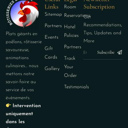
Links
Subscription
Room
Sitemap
Reservations
Get
Recommendations,
Partners
Hotel
Tips, Updates and
Plats géants en
Policies
Events
More
poêlons, rôtisserie
Partners
Gift
savoureuse,
Subscribe
Cards
animations
Track
culinaires… nous
Your
Gallery
mettons notre
Order
savoir-faire au
Testimonials
service de vos
événements.
Intervention
uniquement
dans les