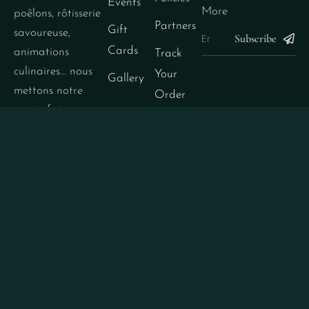
Events
More
poêlons, rôtisserie
Partners
Gift
savoureuse,
Subscribe
Cards
animations
Track
culinaires… nous
Your
Gallery
mettons notre
Order
savoir-faire au
Testimonials
service de vos
événements.
Intervention
uniquement
dans les
départements
suivants : Orne
(61), Eure (27)
et Calvados (14).
Pour toute